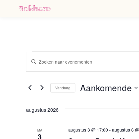
VrIJland
Evenementen
Vul
een
Zoeken
keyword
in.
Zoek
en
voor
Aankomende
Evenementen
Vandaag
weergeven
met
Selecteer
keyword.
een
navigatie
datum.
augustus 2026
augustus 3 @ 17:00
-
augustus 6 @
MA
3