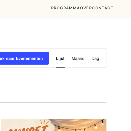
PROGRAMMA
OVER
CONTACT
Evenement
ek naar Evenementen
Lijst
Maand
Dag
weergaven
navigatie