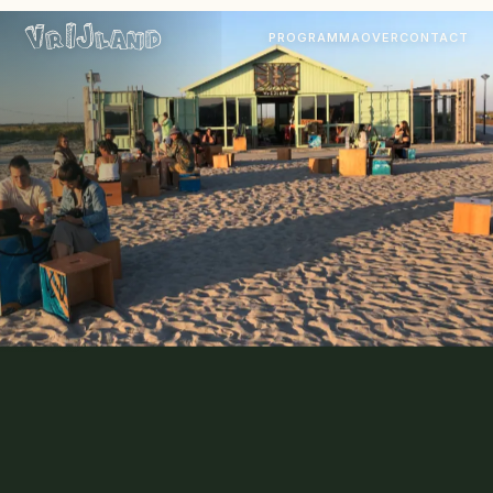
VrIJland
PROGRAMMA
OVER
CONTACT