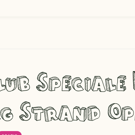
ub Speciale 
g Strand Op