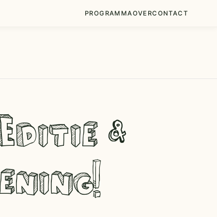
PROGRAMMA
OVER
CONTACT
Editie &
ening!