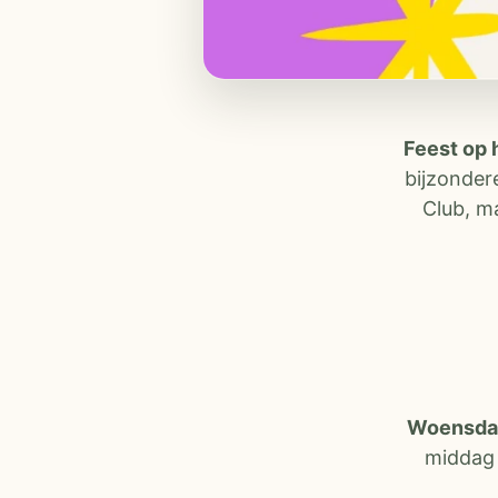
Feest op 
bijzonder
Club, m
Woensdag 
middag 