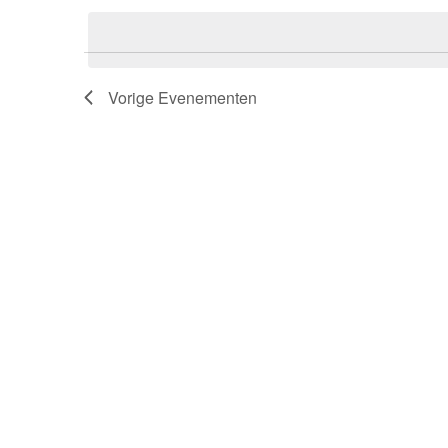
een
navigatie
datum.
Vorige
Evenementen