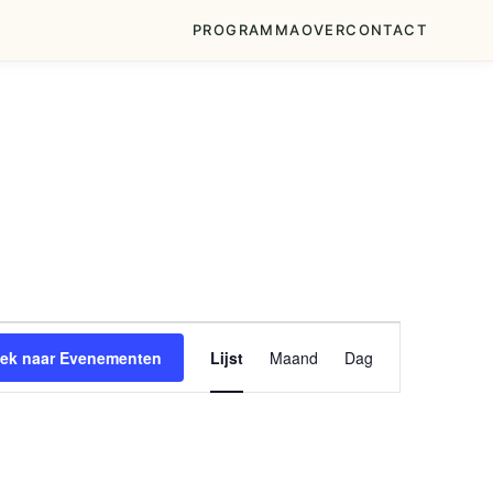
PROGRAMMA
OVER
CONTACT
Evenement
ek naar Evenementen
Lijst
Maand
Dag
weergaven
navigatie