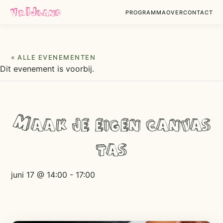
VrIJland
PROGRAMMA
OVER
CONTACT
« ALLE EVENEMENTEN
Dit evenement is voorbij.
Maak je eigen canvas
tas
juni 17 @ 14:00
-
17:00