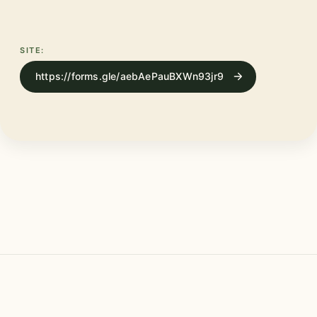
SITE:
https://forms.gle/aebAePauBXWn93jr9