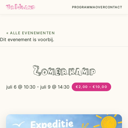
VrIJland
PROGRAMMA
OVER
CONTACT
« ALLE EVENEMENTEN
Dit evenement is voorbij.
Zomerkamp
juli 6 @ 10:30
-
juli 9 @ 14:30
€2,00 – €10,00